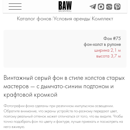
Каталог фонов
Условия аренды
Комплект
|
|
Фон #75
фон-холст в рулоне
ширина 2,1 м
высота 3,7 м
Винтажный серый фон в стиле холстов старых
мастеров — с дымчато-синим подтоном и
крафтовой кромкой
Фотографии фона сделаны при различном импульсном освещении.
Обратите внимание, что экраны устройств по-разному передают цвет,
поэтому реальный оттенок может отличаться от того, что вы видите. Чтобы
точно подобрать фон по цвету и фактуре, лучше приехать и посмотреть на
него вживую.