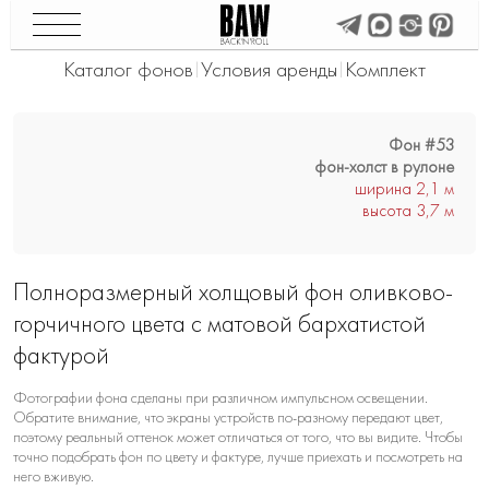
Каталог фонов
Условия аренды
Комплект
|
|
Фон #53
фон-холст в рулоне
ширина 2,1 м
высота 3,7 м
Полноразмерный холщовый фон оливково-
горчичного цвета с матовой бархатистой
фактурой
Фотографии фона сделаны при различном импульсном освещении.
Обратите внимание, что экраны устройств по-разному передают цвет,
поэтому реальный оттенок может отличаться от того, что вы видите. Чтобы
точно подобрать фон по цвету и фактуре, лучше приехать и посмотреть на
него вживую.