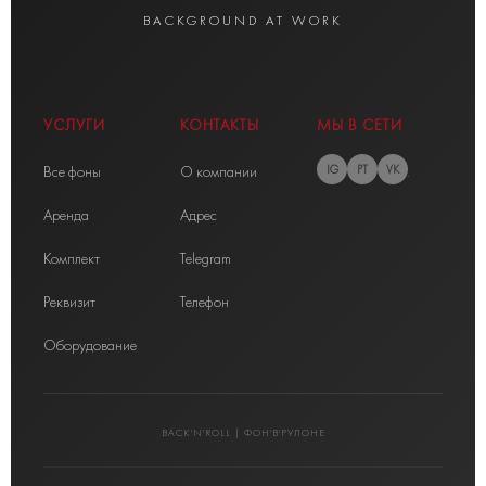
BACKGROUND AT WORK
УСЛУГИ
КОНТАКТЫ
МЫ В СЕТИ
Все фоны
О компании
IG
PT
VK
Аренда
Адрес
Комплект
Telegram
Реквизит
Телефон
Оборудование
BACK'N'ROLL | ФОН'В'РУЛОНЕ