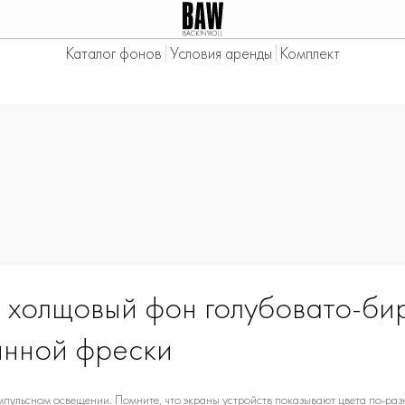
Каталог фонов
|
Условия аренды
|
Комплект
холщовый фон голубовато-бир
инной фрески
ульсном освещении. Помните, что экраны устройств показывают цвета по-разн