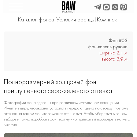
Каталог фонов
Условия аренды
Комплект
|
|
Фон #03
фон-холст в рулоне
ширина 2,1 м
высота 3,9 м
Полноразмерный холщовый фон
приглушённого серо-зелёного оттенка
Фотографии фона сделаны при различном импульсном освещении.
Имейте в виду, что экраны устройств передают цвета по-своему, поэтому
оттенок на вашем мониторе может отличаться. Чтобы убедиться в вашем
выборе и точно подобрать фон, вам нужно приехать и посмотреть на него
вживую.